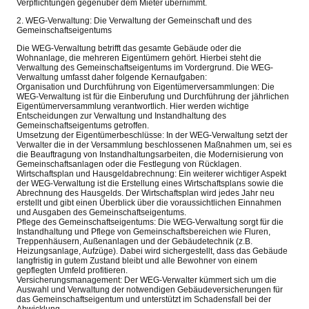
Verpflichtungen gegenüber dem Mieter übernimmt.
2. WEG-Verwaltung: Die Verwaltung der Gemeinschaft und des
Gemeinschaftseigentums
Die WEG-Verwaltung betrifft das gesamte Gebäude oder die
Wohnanlage, die mehreren Eigentümern gehört. Hierbei steht die
Verwaltung des Gemeinschaftseigentums im Vordergrund. Die WEG-
Verwaltung umfasst daher folgende Kernaufgaben:
Organisation und Durchführung von Eigentümerversammlungen: Die
WEG-Verwaltung ist für die Einberufung und Durchführung der jährlichen
Eigentümerversammlung verantwortlich. Hier werden wichtige
Entscheidungen zur Verwaltung und Instandhaltung des
Gemeinschaftseigentums getroffen.
Umsetzung der Eigentümerbeschlüsse: In der WEG-Verwaltung setzt der
Verwalter die in der Versammlung beschlossenen Maßnahmen um, sei es
die Beauftragung von Instandhaltungsarbeiten, die Modernisierung von
Gemeinschaftsanlagen oder die Festlegung von Rücklagen.
Wirtschaftsplan und Hausgeldabrechnung: Ein weiterer wichtiger Aspekt
der WEG-Verwaltung ist die Erstellung eines Wirtschaftsplans sowie die
Abrechnung des Hausgelds. Der Wirtschaftsplan wird jedes Jahr neu
erstellt und gibt einen Überblick über die voraussichtlichen Einnahmen
und Ausgaben des Gemeinschaftseigentums.
Pflege des Gemeinschaftseigentums: Die WEG-Verwaltung sorgt für die
Instandhaltung und Pflege von Gemeinschaftsbereichen wie Fluren,
Treppenhäusern, Außenanlagen und der Gebäudetechnik (z.B.
Heizungsanlage, Aufzüge). Dabei wird sichergestellt, dass das Gebäude
langfristig in gutem Zustand bleibt und alle Bewohner von einem
gepflegten Umfeld profitieren.
Versicherungsmanagement: Der WEG-Verwalter kümmert sich um die
Auswahl und Verwaltung der notwendigen Gebäudeversicherungen für
das Gemeinschaftseigentum und unterstützt im Schadensfall bei der