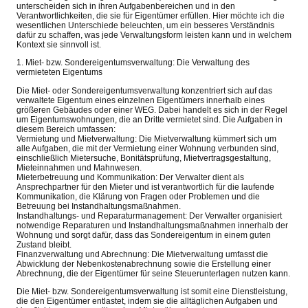
unterscheiden sich in ihren Aufgabenbereichen und in den
Verantwortlichkeiten, die sie für Eigentümer erfüllen. Hier möchte ich die
wesentlichen Unterschiede beleuchten, um ein besseres Verständnis
dafür zu schaffen, was jede Verwaltungsform leisten kann und in welchem
Kontext sie sinnvoll ist.
1. Miet- bzw. Sondereigentumsverwaltung: Die Verwaltung des
vermieteten Eigentums
Die Miet- oder Sondereigentumsverwaltung konzentriert sich auf das
verwaltete Eigentum eines einzelnen Eigentümers innerhalb eines
größeren Gebäudes oder einer WEG. Dabei handelt es sich in der Regel
um Eigentumswohnungen, die an Dritte vermietet sind. Die Aufgaben in
diesem Bereich umfassen:
Vermietung und Mietverwaltung: Die Mietverwaltung kümmert sich um
alle Aufgaben, die mit der Vermietung einer Wohnung verbunden sind,
einschließlich Mietersuche, Bonitätsprüfung, Mietvertragsgestaltung,
Mieteinnahmen und Mahnwesen.
Mieterbetreuung und Kommunikation: Der Verwalter dient als
Ansprechpartner für den Mieter und ist verantwortlich für die laufende
Kommunikation, die Klärung von Fragen oder Problemen und die
Betreuung bei Instandhaltungsmaßnahmen.
Instandhaltungs- und Reparaturmanagement: Der Verwalter organisiert
notwendige Reparaturen und Instandhaltungsmaßnahmen innerhalb der
Wohnung und sorgt dafür, dass das Sondereigentum in einem guten
Zustand bleibt.
Finanzverwaltung und Abrechnung: Die Mietverwaltung umfasst die
Abwicklung der Nebenkostenabrechnung sowie die Erstellung einer
Abrechnung, die der Eigentümer für seine Steuerunterlagen nutzen kann.
Die Miet- bzw. Sondereigentumsverwaltung ist somit eine Dienstleistung,
die den Eigentümer entlastet, indem sie die alltäglichen Aufgaben und